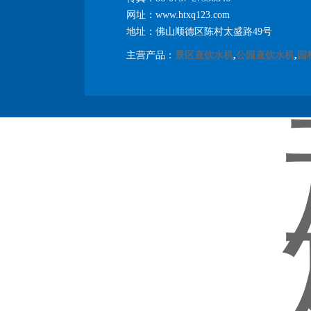
网址：www.htxq123.com
地址：佛山顺德区陈村太盛路49号
主营产品：
景区直饮水机
,
公园直饮水机
,
园