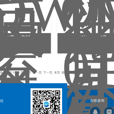
QW室外直饮水机
QW-01景区直饮水机
录，当前 9 / 20 页
首页
上一页
下一页
末页
跳转到第
页
在线咨询
司