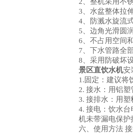
2、整机采用不
3、水盆整体拉
4、防溅水旋流
5、边角光滑圆
6、不占用空间
7、下水管路全
8、采用防破坏
景区直饮水机
安
1.固定：建议
2. 接水：用
3. 接排水：
4. 接电：饮
机未带漏电保护
六、使用方法 