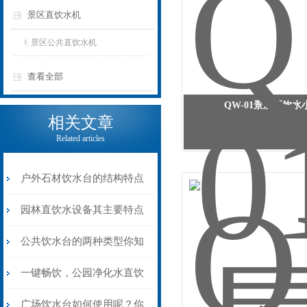
景区直饮水机
景区公共直饮水机
查看全部
QW-01景观区饮水
相关文章
Related articles
户外石材饮水台的结构特点
包括如下几点？
园林直饮水设备其主要特点
包括哪些？
公共饮水台的两种类型你知
道是什么吗？
一键畅饮，公园净化水直饮
机让你随时享受清凉！
广场饮水台如何使用呢？你