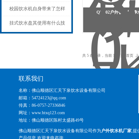
校园饮水机自身带来了怎样
QW-02户外饮水机 
的特点呢？
挂式饮水盘其使用有什么技
巧呢？
共 5 条记录，当前 1 / 1 页 首
联系我们
名称：佛山顺德区汇天下泉饮水设备有限公司
邮箱：54724123@qq.com
传真：86-0757-27336846
网址：www.htxq123.com
地址：佛山顺德区陈村太盛路49号
佛山顺德区汇天下泉饮水设备有限公司作为
户外饮水机厂家
,提
产品信息,欢迎来电咨询