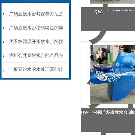
QW-04公园广场直饮
广场直饮水台其保存方法是
很有讲究的
广场直饮水台结构特点的详
细介绍
浅看校园温开水饮水台的技
术特征
浅析公共直饮水台的产品特
点
一般直饮水的水处理器的技
术原理