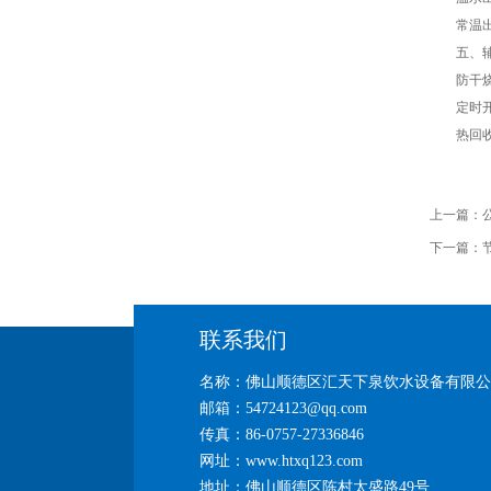
常温出水
五、辅
防干烧保
定时开关
热回收技
上一篇：
下一篇：
联系我们
名称：佛山顺德区汇天下泉饮水设备有限公
邮箱：54724123@qq.com
传真：86-0757-27336846
网址：www.htxq123.com
地址：佛山顺德区陈村太盛路49号