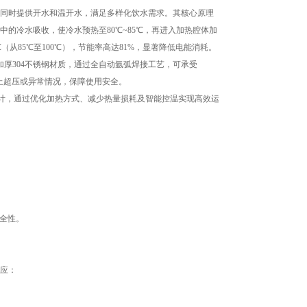
同时提供开水和温开水，满足多样化饮水需求。其核心原理
的冷水吸收，使冷水预热至80℃~85℃，再进入加热腔体加
（从85℃至100℃），节能率高达81%，显著降低电能消耗。
304不锈钢材质，通过全自动氩弧焊接工艺，可承受
防止超压或异常情况，保障使用安全。
设计，通过优化加热方式、减少热量损耗及智能控温实现高效运
全性。
应：