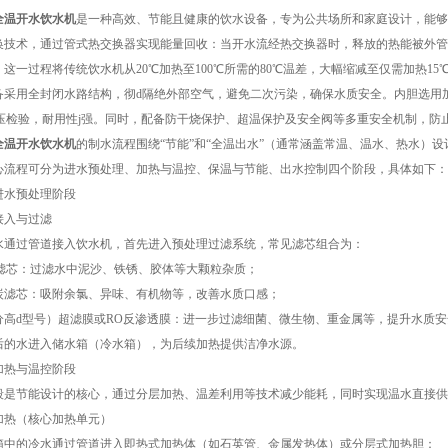
全温开水饮水机
是一种高效、节能且健康的饮水设备，专为公共场所和家庭设计，能够
换技术，通过管式热交换器实现能量回收：当开水流经热交换器时，释放的热能被外管中
这一过程将传统饮水机从20℃加热至100℃所需的80℃温差，大幅缩减至仅需加热15℃
用全封闭水路结构，彻d隔绝外部空气，避免二次污染，确保水质安全。内胆选用加厚
Pa水压检验，耐用性j强。同时，配备防干烧保护、超温保护及安全阀等多重安全机制，
全温开水饮水机
的制水流程围绕“节能”和“全温出水”（通常涵盖常温、温水、热水）
心流程可分为进水预处理、加热与温控、保温与节能、出水控制四个阶段，具体如下：
水预处理阶段
入与过滤
过管道接入饮水机，首先进入预处理过滤系统，常见滤芯组合为：
芯：过滤水中泥沙、铁锈、胶体等大颗粒杂质；
芯：吸附余氯、异味、有机物等，改善水质口感；
d型号）超滤膜或RO反渗透膜：进一步过滤细菌、微生物、重金属等，提升水质安
水进入储水箱（冷水箱），为后续加热提供洁净水源。
热与温控阶段
节能设计的核心，通过分层加热、温差利用等技术减少能耗，同时实现温水直接供
（核心加热单元）
的冷水通过管道进入即热式加热体（如石英管、金属发热体）或分层式加热胆：