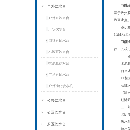
节能
户外饮水台
基于热交
户外直饮水台
热至沸点。
该设备采
广场饮水台
1.2M
园林直饮水台
节能
行，其核
小区直饮水台
一、进
喷泉直饮水台
水源接
自来水通
广场直饮水台
PP棉滤
活性炭滤
户外净化饮水机
（部分高
过滤后的
公共饮水台
二、加
公园饮水台
此阶段是
热水加热
景区饮水台
储水箱中