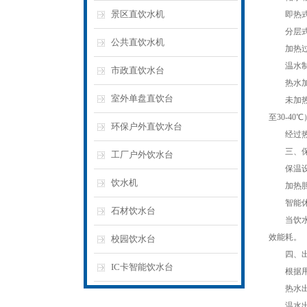
景区直饮水机
即热式：
分层式：
公共直饮水机
加热过程
温水制备
市政直饮水台
热水加热
室外单盘直饮台
未加热的
至30-4
环保户外直饮水台
经过热交
三、保
工厂户外饮水台
保温设
饮水机
加热胆、
智能休
石材饮水台
当饮水机
效能耗。
校园饮水台
四、出
IC卡智能饮水台
根据用户
热水出水
温水出水