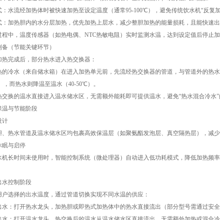
水流经加热体时被快速加热至设定温度（通常95-100℃），避免传统饮水机“反复加
加热胆内的水分层加热，优先加热上层水，减少整胆加热的能量损耗，且能快速出
中，温度传感器（如热电偶、NTC热敏电阻）实时监测水温，达到设定值后停止加
（节能关键环节）
完成后，部分热水进入热交换器：
冷水（来自储水箱）在进入加热单元前，先流经热交换器的管道，与管道外的热水
0℃），而热水则降温至温水（40-50℃）。
换的温水直接进入温水储水区，无需额外能耗即可提供温水，避免“热水混合冷水”
温与节能阶段
计
热水管道及温水储水区均包裹高效保温层（如聚氨酯发泡层、真空隔热层），减少
眠与启停
长时间未使用时，智能控制系统（微处理器）自动进入低功耗模式，降低加热频率
水控制阶段
选择的出水温度，通过管道切换实现不同水温的供应：
：打开热水龙头，加热胆或即热式加热体中的热水直接流出（部分型号需通过安全
：打开温水龙头，热交换后的温水从温水储水区直接流出，无需额外加热或混合冷