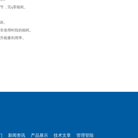
节，完q零能耗。
坏。
非使用时段的能耗。
升能量利用率。
们
新闻资讯
产品展示
技术文章
管理登陆