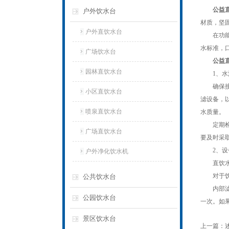
公益
户外饮水台
材质，坚
户外直饮水台
在功能方
水标准，
广场饮水台
公益
园林直饮水台
1、水
确保接入
小区直饮水台
滤设备，
喷泉直饮水台
水质量。
定期检查
广场直饮水台
要及时采
2、设
户外净化饮水机
直饮水机
对于饮水
公共饮水台
内部滤材
公园饮水台
一次。如
景区饮水台
上一篇：