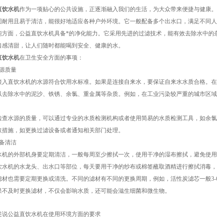
直饮水机
作为一项贴心的公共设施，正逐渐融入我们的生活，为大众带来便捷与健康。
固耐用且易于清洁，能很好地适应各种户外环境。它一般配备多个出水口，满足不同人
面，公益直饮水机具备*的净化能力。它采用先进的过滤技术，能有效去除水中的杂
口感清甜，让人们随时都能喝到安全、健康的水。
直饮水机
在卫生安全方面的事项：
源质量
直饮水机的水源符合饮用水标准。如果是连接自来水，要保证自来水水质合格。在
以去除水中的泥沙、铁锈、余氯、重金属等杂质。例如，在工业污染较严重的城市区域
水源的质量，可以通过专业的水质检测机构或者使用简易的水质检测工具，如余氯
取措施，如更换过滤设备或者通知相关部门处理。
备清洁
的外部机身要定期清洁，一般每周至少擦拭一次，使用干净的湿布擦拭，避免使用
机的水龙头、出水口等部位，每天要用干净的纱布或棉签蘸取酒精进行擦拭消毒，
也需要定期更换或清洗。不同的滤材有不同的更换周期，例如，活性炭滤芯一般3-6
果不及时更换滤材，不仅会影响水质，还可能会滋生细菌和微生物。
述说公益直饮水机在使用环境方面的要求