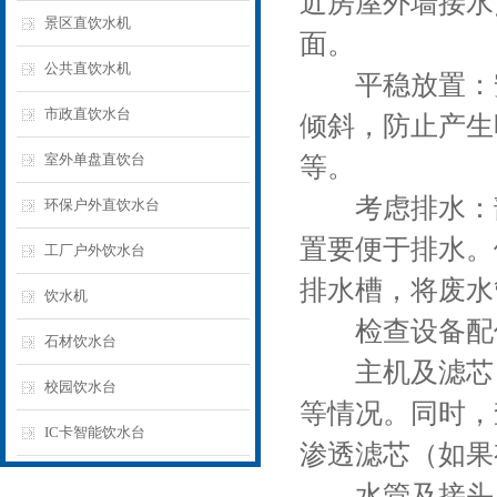
近房屋外墙接水
景区直饮水机
面。
公共直饮水机
平稳放置：安
市政直饮水台
倾斜，防止产生
室外单盘直饮台
等。
考虑排水：部
环保户外直饮水台
置要便于排水。
工厂户外饮水台
排水槽，将废水
饮水机
检查设备配
石材饮水台
主机及滤芯：
校园饮水台
等情况。同时，
IC卡智能饮水台
渗透滤芯（如果
水管及接头：