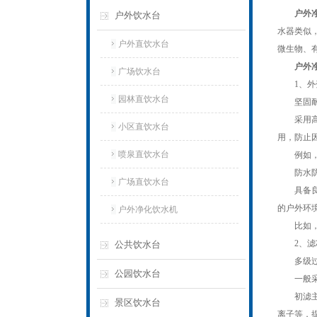
户外
户外饮水台
水器类似
户外直饮水台
微生物、
户外
广场饮水台
1、外
园林直饮水台
坚固耐
采用高强
小区直饮水台
用，防止
喷泉直饮水台
例如，一
防水防
广场直饮水台
具备良好
的户外环
户外净化饮水机
比如，部
2、滤
公共饮水台
多级过
公园饮水台
一般采用
初滤主要
景区饮水台
离子等，