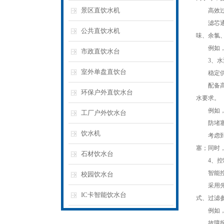
景区直饮水机
高效过
滤芯通常
公共直饮水机
味、余氯
例如，活
市政直饮水台
3、水
室外单盘直饮台
稳定供
配备高性
环保户外直饮水台
水要求。
例如，一
工厂户外饮水台
防堵塞
饮水机
考虑到户
塞；同时
石材饮水台
4、控
智能控
校园饮水台
采用先进
IC卡智能饮水台
式、过滤
例如，一
故障报