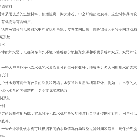
滤材料
采用优质的过滤材料，如活性炭、陶瓷滤芯、中空纤维超滤膜等。这些材料具有较
、有机物等有害物质。
性炭滤芯可以吸附水中的异味和余氯，改善水的口感；陶瓷滤芯具有较高的过滤精
泵系统
水
能的水泵，以确保在户外环境下能够稳定地抽取水源并提供足够的水压。水泵的流
些大型户外净化饮水机的水泵流量可达每分钟数升，能够满足多人同时用水的需求
设计
外水源可能含有较多的杂质和污垢，水泵通常采用防堵塞设计。例如，在水泵的入
，优化水泵的内部结构，提高其抗堵塞能力。
制系统
制
的智能控制系统，实现对净化饮水机的各项功能进行自动化控制和管理。用户可以
参数等。
些户外净化饮水机可以根据不同的水质情况自动调整过滤时间和流量，确保始终提
警