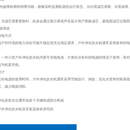
故障检测和报警功能，能够实时监测机器的运行状态。当出现滤芯堵塞、水泵故障、
滤芯需要更换时，机器会通过显示屏或声音提示用户更换滤芯，避免因滤芯过期而
源系统
电方式
外环境的电力供应可能不稳定或无法满足需求，户外净化饮水机通常采用多种供电
。
些小型户外净化饮水机内置可充电电池，方便在没有外部电源的情况下使用；而对
能为机器充电。
计
电源的使用时间，户外净化饮水机通常采用节能设计。例如，优化水泵和控制系统
式，减少能源消耗。
净化直饮水台通常由多个关键组成部分构成
户外净化饮水机其安装是很有讲究的