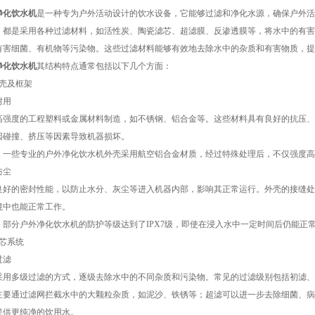
净化饮水机
是一种专为户外活动设计的饮水设备，它能够过滤和净化水源，确保户外活
，都是采用各种过滤材料，如活性炭、陶瓷滤芯、超滤膜、反渗透膜等，将水中的有害
有害细菌、有机物等污染物。这些过滤材料能够有效地去除水中的杂质和有害物质，提
净化饮水机
其结构特点通常包括以下几个方面：
壳及框架
用
度的工程塑料或金属材料制造，如不锈钢、铝合金等。这些材料具有良好的抗压、
因碰撞、挤压等因素导致机器损坏。
些专业的户外净化饮水机外壳采用航空铝合金材质，经过特殊处理后，不仅强度高
尘
的密封性能，以防止水分、灰尘等进入机器内部，影响其正常运行。外壳的接缝处
境中也能正常工作。
分户外净化饮水机的防护等级达到了IPX7级，即使在浸入水中一定时间后仍能正
芯系统
滤
多级过滤的方式，逐级去除水中的不同杂质和污染物。常见的过滤级别包括初滤、
通过滤网拦截水中的大颗粒杂质，如泥沙、铁锈等；超滤可以进一步去除细菌、病
提供更纯净的饮用水。