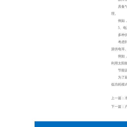
具备*的
理。
例如，当
5、电
多种供
考虑到户
源供电等
例如，一
利用太阳
节能设
为了延长
低功耗模
上一篇：
下一篇：