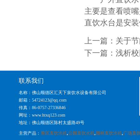
主要是查看喷嘴
直饮水台是安装
上一篇：
关于节
下一篇：
浅析校
联系我们
名称：佛山顺德区汇天下泉饮水设备有限公司
邮箱：54724123@qq.com
传真：86-0757-27336846
网址：www.htxq123.com
地址：佛山顺德区陈村太盛路49号
主营产品：
景区直饮水机
,
公园直饮水机
,
园林直饮水机
,
广场直