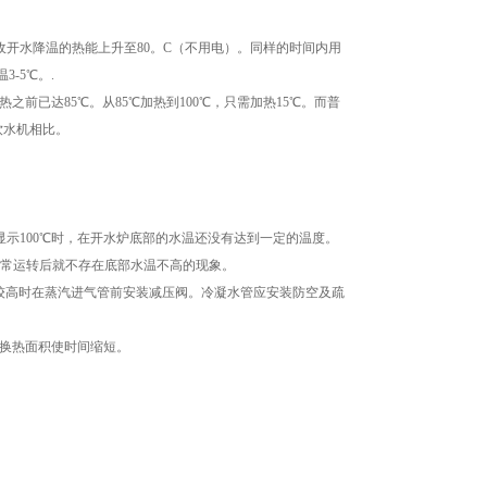
收开水降温的热能上升至80。C（不用电）。同样的时间内用
-5℃。.
已达85℃。从85℃加热到100℃，只需加热15℃。而普
饮水机相比。
100℃时，在开水炉底部的水温还没有达到一定的温度。
正常运转后就不存在底部水温不高的现象。
蒸汽压力较高时在蒸汽进气管前安装减压阀。冷凝水管应安装防空及疏
加换热面积使时间缩短。