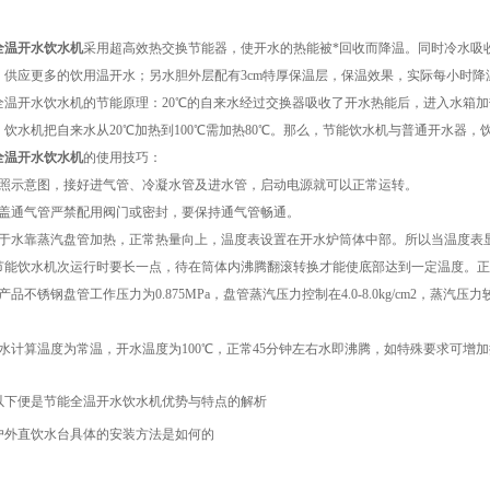
全温开水饮水机
采用超高效热交换节能器，使开水的热能被*回收而降温。同时冷水吸
供应更多的饮用温开水；另水胆外层配有3cm特厚保温层，保温效果，实际每小时降温3
开水饮水机的节能原理：20℃的自来水经过交换器吸收了开水热能后，进入水箱加热之前
饮水机把自来水从20℃加热到100℃需加热80℃。那么，节能饮水机与普通开水器，
全温开水饮水机
的使用技巧：
示意图，接好进气管、冷凝水管及进水管，启动电源就可以正常运转。
通气管严禁配用阀门或密封，要保持通气管畅通。
水靠蒸汽盘管加热，正常热量向上，温度表设置在开水炉筒体中部。所以当温度表显示
卡节能饮水机次运行时要长一点，待在筒体内沸腾翻滚转换才能使底部达到一定温度。
不锈钢盘管工作压力为0.875MPa，盘管蒸汽压力控制在4.0-8.0kg/cm2，
计算温度为常温，开水温度为100℃，正常45分钟左右水即沸腾，如特殊要求可增
以下便是节能全温开水饮水机优势与特点的解析
户外直饮水台具体的安装方法是如何的