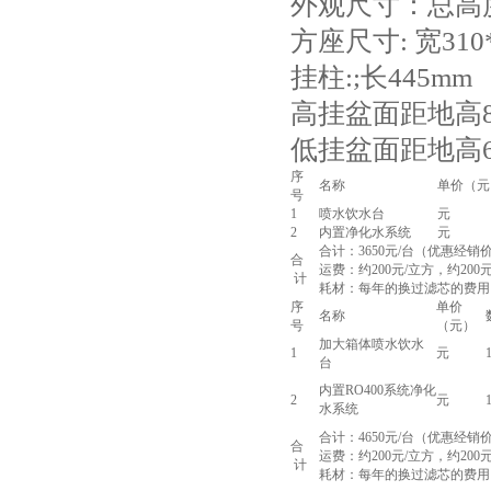
外观尺寸：总高度
方座尺寸: 宽310
挂柱:;长445mm
高挂盆面距地高80
低挂盆面距地高60
序
名称
单价（元
号
1
喷水饮水台
元
2
内置净化水系统
元
合计：3650元/台（优惠经
合
运费：约200元/立方，约200元
计
耗材：每年的换过滤芯的费用：
序
单价
名称
号
（元）
加大箱体喷水饮水
1
元
台
内置RO400系统净化
2
元
水系统
合计：4650元/台（优惠经
合
运费：约200元/立方，约200元
计
耗材：每年的换过滤芯的费用：