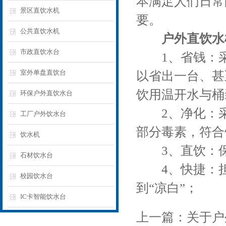
本满足人们日常
景区直饮水机
要。
公共直饮水机
户外直饮水
市政直饮水台
1、省钱：采用
室外单盘直饮台
以省出一台、甚
饮用温开水与桶
环保户外直饮水台
2、净化：采
工厂户外饮水台
部分毒素，符合
饮水机
3、直饮：保
石材饮水台
4、快捷：担供
校园饮水台
到“凉白”；
IC卡智能饮水台
上一篇：
关于户