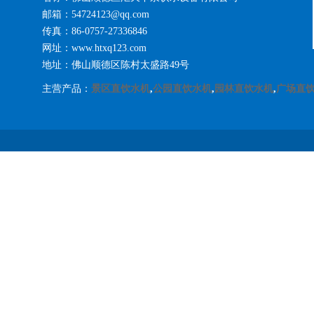
邮箱：54724123@qq.com
传真：86-0757-27336846
网址：www.htxq123.com
地址：佛山顺德区陈村太盛路49号
主营产品：
景区直饮水机
,
公园直饮水机
,
园林直饮水机
,
广场直