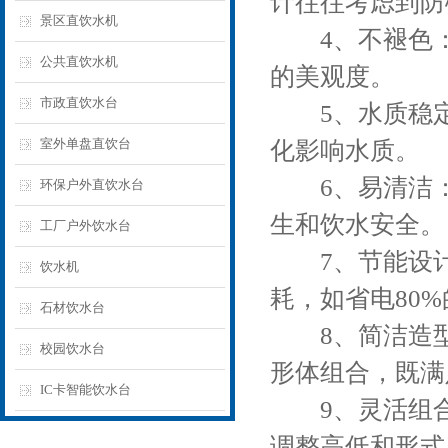
计往往考虑到防
景区直饮水机
4、不褪色：
公共直饮水机
的美观度。
市政直饮水台
5、水质稳定
室外单盘直饮台
化影响水质。
6、易清洁：
环保户外直饮水台
生和饮水安全。
工厂户外饮水台
7、节能设计
饮水机
耗，如省电80
石材饮水台
8、简洁造型
校园饮水台
形体组合，既满
IC卡智能饮水台
9、灵活组合
调整高低和形式