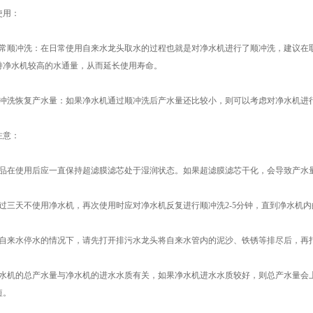
用：
顺冲洗：在日常使用自来水龙头取水的过程也就是对净水机进行了顺冲洗，建议在取
持净水机较高的水通量，从而延长使用寿命。
洗恢复产水量：如果净水机通过顺冲洗后产水量还比较小，则可以考虑对净水机进
意：
在使用后应一直保持超滤膜滤芯处于湿润状态。如果超滤膜滤芯干化，会导致产水
三天不使用净水机，再次使用时应对净水机反复进行顺冲洗2-5分钟，直到净水机内
来水停水的情况下，请先打开排污水龙头将自来水管内的泥沙、铁锈等排尽后，再
机的总产水量与净水机的进水水质有关，如果净水机进水水质较好，则总产水量会上
短。