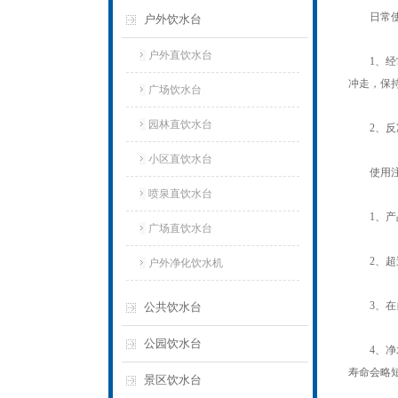
日常使
户外饮水台
户外直饮水台
1、经常
冲走，保
广场饮水台
园林直饮水台
2、反冲
小区直饮水台
使用注
喷泉直饮水台
1、产品
广场直饮水台
2、超过
户外净化饮水机
3、在自
公共饮水台
公园饮水台
4、净水
寿命会略
景区饮水台