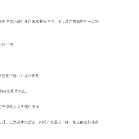
用净化水后打开自来水龙头冲洗一下，及时将截留的污染物
行反冲洗。
量急剧下降并且无法恢复。
的存水排尽为止。
打开净化水龙头使用净水。
升，反之进水水质差，则总产水量会下降，相应的滤芯使用