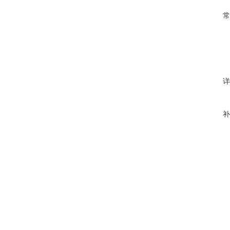
常
详
补