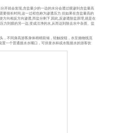
薄膜分开就会发现,含盐量少的一边的水分会透过膜渗到含盐量高
程需要很长时间,这一过程也称为渗透压力.但如果在含盐量高的
使方向相反方向渗透,而盐分剩下.因此,反渗透除盐原理,就是在
子压力到膜的另一边,变成洁净的水,从而达到除去水中杂质、盐
饮龙头，不同身高游客身体稍稍前倾，轻触按钮，水呈抛物线流
设置一个普通接水水嘴口，可供拿水杯或水瓶接水的游客饮