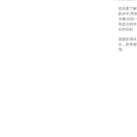
首先要了解
的水中,而
水侧,试加
有盐分的水
分的目的.
直接饮用水
出，饮用者
用。