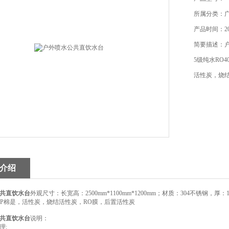
所属分类：
产品时间：202
简要描述：户
5级纯水RO
活性炭，烧
介绍
共直饮水台
外观尺寸：长宽高：2500mm*1100mm*1200mm；材质：304不锈钢，厚：
PP棉是，活性炭，烧结活性炭，RO膜，后置活性炭
共直饮水台
说明：
理: