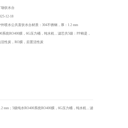
广场饮水台
5-12-18
外喷水公共直饮水台材质：304不锈钢，厚：1.2 mm
400系统RO400膜，6G压力桶，纯水机，滤芯共5级：PP棉是，
结活性炭，RO膜，后置活性炭
1.2 mm；5级纯水RO400系统RO400膜，6G压力桶，纯水机，滤