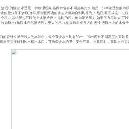
“渗透"的概念.渗透是一种物理现象.当两种含有不同盐类的水,如用一张半渗透性的
所含的盐分并不渗透,这样,逐渐把两边的含盐浓度融合到均等为止.然而,要完成这一过
一个压力,其结果也可以使上述渗透停止,这时的压力称为渗透压力.如果压力再加大,可以
中(如原水),施以比自然渗透压力更大的压力,使渗透向相反方向进行,把原水中的水分
口的设计立足于以人为本理念，每个直饮水台均有50cm、90cm两种不同高度的直
嘴唇无需接触到饮水机出水口，可确保饮水的卫生安全可靠。与此同时，直饮水点需