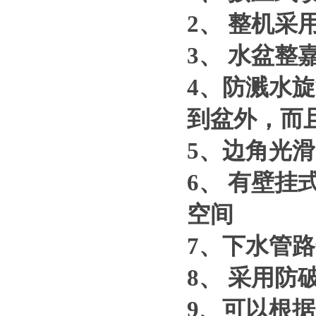
2
、
整机采
3
、
水盆整
4
、
防溅水旋
到盆外，而
5
、边角光滑
6
、
有壁挂
空间
7
、下水管路
8
、
采用防
9
、可以根据