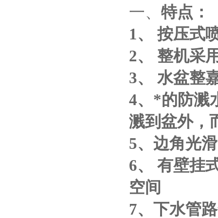
一、
特点：
1
、
按压式
2
、
整机采
3
、
水盆整
4
、*的防溅
溅到盆外，
5
、边角光滑
6
、
有壁挂
空间
7
、下水管路