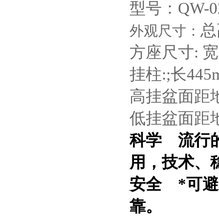
型号：QW-
总
外观尺寸：
方座尺寸: 宽3
挂柱:;长445
高挂盆面距地
低挂盆面距地高
科学 流行
用，技术、
安全 *可
靠。