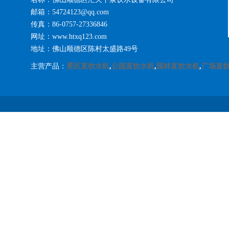
邮箱：54724123@qq.com
传真：86-0757-27336846
网址：www.htxq123.com
地址：佛山顺德区陈村太盛路49号
主营产品：
景区直饮水机
,
公园直饮水机
,
园林直饮水机
,
广场直