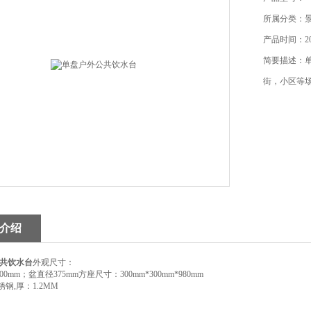
所属分类：
产品时间：202
简要描述：
街，小区等
介绍
共饮水台
外观尺寸：
0mm；盆直径375mm方座尺寸：300mm*300mm*980mm
锈钢,厚：1.2MM