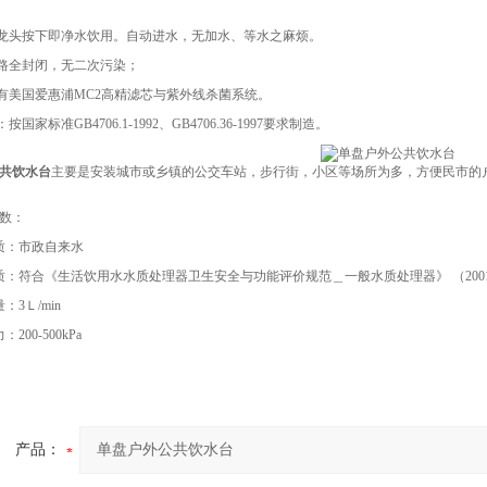
水龙头按下即净水饮用。自动进水，无加水、等水之麻烦。
管路全封闭，无二次污染；
带有美国爱惠浦MC2高精滤芯与紫外线杀菌系统。
按国家标准GB4706.1-1992、GB4706.36-1997要求制造。
共饮水台
主要是安装城市或乡镇的公交车站，步行街，小区等场所为多，方便民市的
数：
质：市政自来水
质：符合《生活饮用水水质处理器卫生安全与功能评价规范＿一般水质处理器》 （200
：3Ｌ/min
200-500kPa
产品：