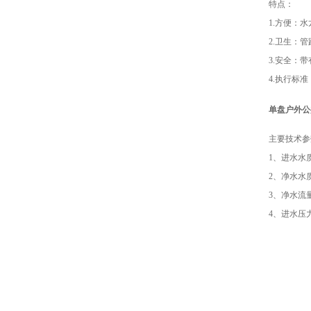
特点：
1.方便：
2.卫生：
3.安全：
4.执行标准：
单盘户外公
主要技术参
1、进水水
2、净水水
3、净水流量
4、进水压力：