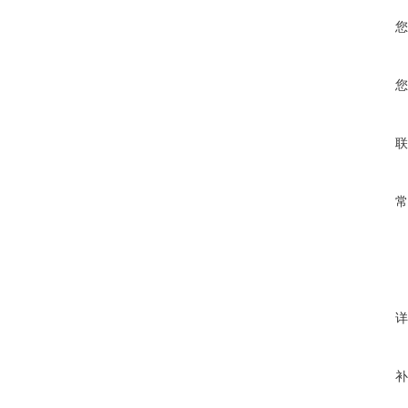
您
您
联
常
详
补