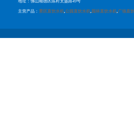
地址：佛山顺德区陈村太盛路49号
主营产品：
景区直饮水机
,
公园直饮水机
,
园林直饮水机
,
广场直