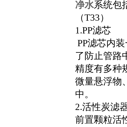
净水
系统包
（
T33
）
1.PP
滤芯
PP
滤芯内装
了防止管路
精度有多种
微量悬浮物
中。
2.
活性炭滤
前置颗粒活