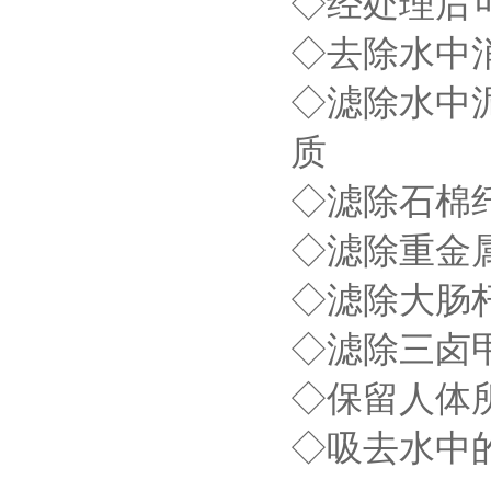
◇
经处理后
◇
去除水中
◇
滤除水中
质
◇
滤除石棉
◇
滤除重金属
◇
滤除大肠
◇
滤除三卤
◇
保留人体
◇
吸去水中