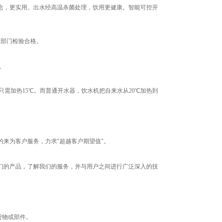
念，更实用。出水经高温杀菌处理，饮用更健康。智能可控开
生部门检验合格。
。
，只需加热15℃。而普通开水器，饮水机把自来水从20℃加热到
来为客户服务，力求"超越客户期望值"。
们的产品，了解我们的服务，并与用户之间进行广泛深入的技
货物或部件。