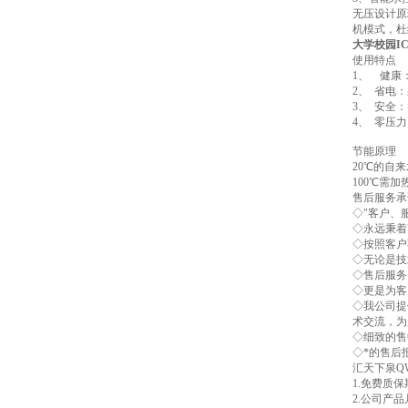
无压设计原
机模式，杜
大学校园I
使用特点
1、 健康
2、 省电
3、 安全
4、 零压
节能原理
20℃的自
100℃需
售后服务承
◇"客户、
◇永远秉着
◇按照客户
◇无论是技
◇售后服务
◇更是为客
◇我公司提
术交流，为
◇细致的售
◇*的售后
汇天下泉Q
1.免费质保
2.公司产