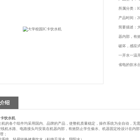
所属分类：I
产品时间：202
简要描述：大
器内部，有
破坏，感应
一开水一温
省电的饮水
介绍
C卡饮水机
主机的各个组件均采用国内、品牌的产品，使整机质量稳定，操作系统为全自动，无
C卡管线机水路、电路接头均安装在机器内部，有效防止学生偷水、机器固定栓设计在内
理；
控系统，轻易转换健康饮水（杜绝千滚水、阴阳水）。