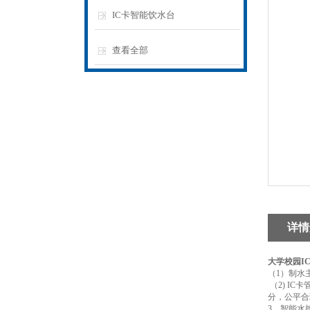
IC卡智能饮水台
查看全部
详情
大学校园I
（1）制水
（2) I
分，公平合
3、智能水