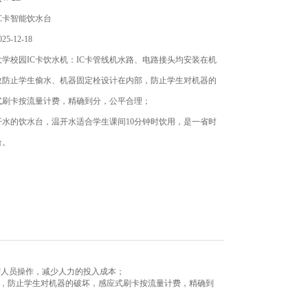
C卡智能饮水台
5-12-18
学校园IC卡饮水机：IC卡管线机水路、电路接头均安装在机
效防止学生偷水、机器固定栓设计在内部，防止学生对机器的
式刷卡按流量计费，精确到分，公平合理；
开水的饮水台，温开水适合学生课间10分钟时饮用，是一省时
台。
需人员操作，减少人力的投入成本；
部，防止学生对机器的破坏，感应式刷卡按流量计费，精确到