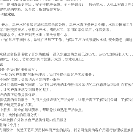
理，使用寿命更突出，安全性能更保障。全不锈钢设计，数码显示，人机工程设计理
绝电能的空耗。落台式，拆卸安装方便。
C卡饮水机
：开水、温开水经多级过滤和高温杀菌处理。温开水真正煮开后冷却，水质经国家卫
：采用热交换技术，饮用温开水，省电80%。采用加厚保温层，保温效果。
：智能水控，水不开则无水出；避免饮用生水。
力：*的常压平衡技术，系统在常压下工作，*解决了压力式节能饮水机 安全隐患 问题
来水经过交换器吸收了开水热能后，进入水箱加热之前已达85℃。从85℃加热到100℃
加热80℃。那么，节能饮水机与普通开水器，饮水机相比。
诺
服务"是我们的服务宗旨；
"一切为客户着想"的服务理念，我们将提供给客户优质服务；
不同的需求，提供切合所需的专业服务；
术性问题或一般的问询，我们将以饱满的工作热情和亲切的工作态度做到及时而有效的
，让客户真正感受到服务的魅力。
户的真正运作提供保证。
供缜密的售前服务，为用户提供详细的产品介绍，让用户真正了解我们公司，了解我
用户确定完备的方案。
中服务，周全的培训资料，帮助您快速熟悉产品特点。
报务，免除你的后顾之忧！
W-01校园户外饮水台产品质保期内售后服务
期为12个月；
品凡因设计、制造工艺和所用材料而产生的缺陷，我公司免费为客户用进行修理或更换