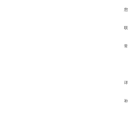
您
联
常
详
补