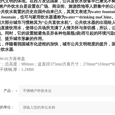
现代文明的体现。在西方发达国家，公共直饮水设备早已屡见不
钢户外饮水台
是设置在广场、商业街、旅游胜地等人群集中的公
公共饮水装置的历史在国外由来已久，其英文表述为
water fountai
 fountain
，也可与家用饮水器通称为
water
一
drinking maChine
部分城市习惯称其为“公共直饮水机”。公共饮水器的出现给
地直接饮用水，使得公共场所充满了人情关怀与亲切感，所以，
施。同时，它的设置能避免丢弃各种包装瓶
(
袋
)
而引起的环境污染
观、提升城市形象的作用。
此，伴随着我国城市化进程的加快，城市公共文明程度的提升，
共饮水器
.
W-01方座单盘
总高度：980mm；盆直径375mm方座尺寸：270mm*310mm*90
4不锈钢,厚：1.2MM
产品：
的单位：