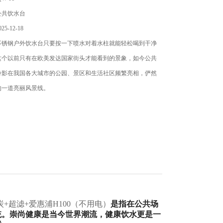
公共饮水台
5-12-18
不锈钢户外饮水台只要按一下喷水对着水柱就能轻松喝到干净
这个以前只有在欧美发达国家街头才能看到的景象，如今公共
身影在我国各大城市的公园、景区和生活社区频繁亮相，俨然
的一道亮丽风景线。
+超滤+爱惠浦H100（不用电）
是指在公共场
统。崇尚健康是当今世界潮流，健康饮水更是一