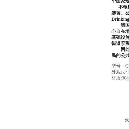
个国家
不锈
装置。
Drinking
我国大
心自在
基础设
街道景
因
民的公
型号：Q
外观尺寸：
材质:30
您